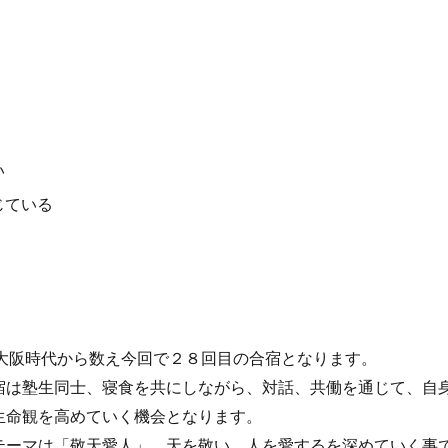
い
じている
 大阪時代から数え今回で２８回目の合宿となります。
宿は塾生同士、寝食を共にしながら、対話、共働を通じて、自
生命観を高めていく機会となります。
テーマは「敬天愛人」。天を敬い、人を愛するを深めていく事