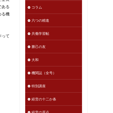
である
コラム
める機
六つの精進
。
共働学習帖
作って
勝己の友
大和
機関誌（全号）
特別講座
経営の十二か条
経営の原点