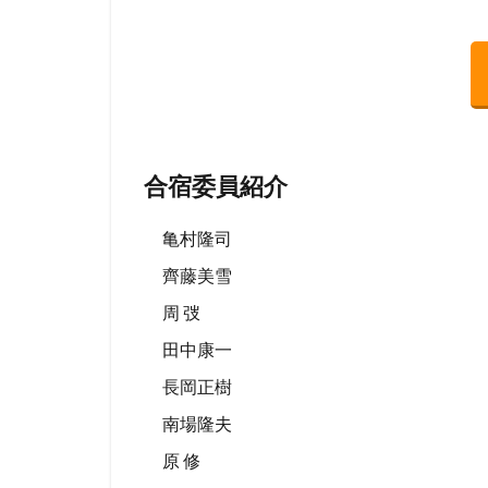
合宿委員紹介
亀村隆司
齊藤美雪
周 弢
田中康一
長岡正樹
南場隆夫
原 修