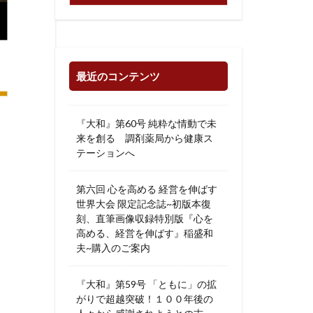
最近のコンテンツ
『大和』第60号 純粋な情動で未
来を創る 調剤薬局から健康ス
テーションへ
第六回 心を高める 経営を伸ばす
世界大会 限定記念誌~初版本復
刻、直筆画像収録特別版『心を
高める、経営を伸ばす』稲盛和
夫~購入のご案内
『大和』第59号 「ともに」の拡
がりで超越突破！１００年後の