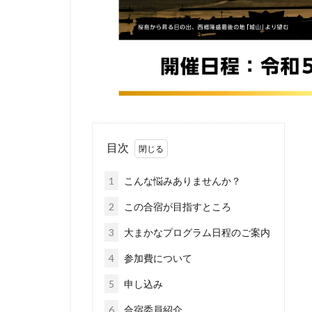
目次
1
こんな悩みありませんか？
2
この合宿が目指すところ
3
大まかなプログラム日程のご案内
4
参加費について
5
申し込み
6
合宿委員紹介