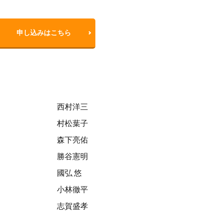
申し込みはこちら
西村洋三
村松葉子
森下亮佑
勝谷憲明
國弘 悠
小林徹平
志賀盛孝