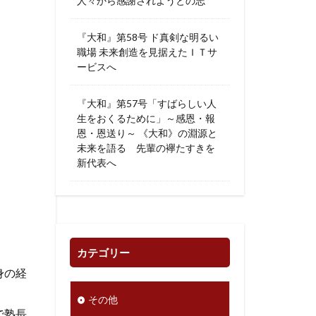
人々から感謝されようとの志
『大和』第58号 ド真剣な明るい
職場 未来創造を見据えたＩＴサ
ービスへ
『大和』第57号「すばらしい人
生をおくるために」～感恩・報
恩・恩送り～ 《大和》の淵源と
未来を語る 先輩の襷たすきを
新代表へ
カテゴリー
身の経
その他
で塾長