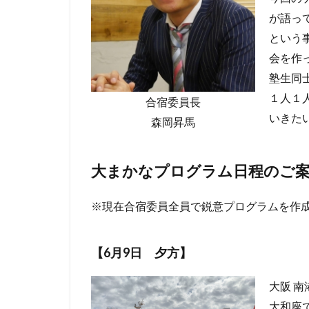
が語っ
という
会を作
塾生同
１人１
合宿委員長
いきた
森岡昇馬
大まかなプログラム日程のご
※現在合宿委員全員で鋭意プログラムを作
【6月9日 夕方】
大阪 
大和座