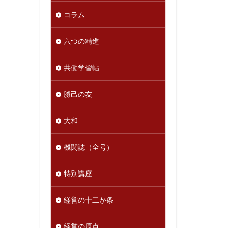
コラム
六つの精進
共働学習帖
勝己の友
大和
機関誌（全号）
特別講座
経営の十二か条
経営の原点