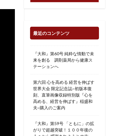
最近のコンテンツ
『大和』第60号 純粋な情動で未
来を創る 調剤薬局から健康ス
テーションへ
第六回 心を高める 経営を伸ばす
世界大会 限定記念誌~初版本復
刻、直筆画像収録特別版『心を
高める、経営を伸ばす』稲盛和
夫~購入のご案内
『大和』第59号 「ともに」の拡
がりで超越突破！１００年後の