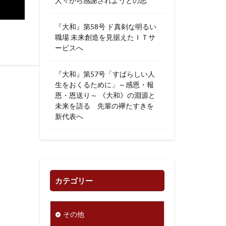
人々から感謝されようとの志
『大和』第58号 ド真剣な明るい
職場 未来創造を見据えたＩＴサ
ービスへ
『大和』第57号「すばらしい人
生をおくるために」～感恩・報
恩・恩送り～ 《大和》の淵源と
未来を語る 先輩の襷たすきを
新代表へ
カテゴリー
その他