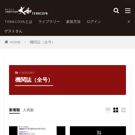
TERACOYAとは
ライブラリー
参加方法
ログイン
ゲスト
さん
HOME
機関誌（全号）
CATEGORY
機関誌（全号）
新着順
人気順