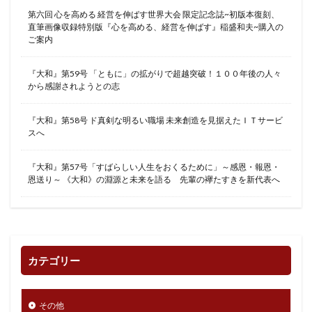
第六回 心を高める 経営を伸ばす世界大会 限定記念誌~初版本復刻、
直筆画像収録特別版『心を高める、経営を伸ばす』稲盛和夫~購入の
ご案内
『大和』第59号 「ともに」の拡がりで超越突破！１００年後の人々
から感謝されようとの志
『大和』第58号 ド真剣な明るい職場 未来創造を見据えたＩＴサービ
スへ
『大和』第57号「すばらしい人生をおくるために」～感恩・報恩・
恩送り～ 《大和》の淵源と未来を語る 先輩の襷たすきを新代表へ
カテゴリー
その他