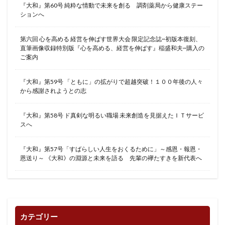
『大和』第60号 純粋な情動で未来を創る 調剤薬局から健康ステー
ションへ
第六回 心を高める 経営を伸ばす世界大会 限定記念誌~初版本復刻、
直筆画像収録特別版『心を高める、経営を伸ばす』稲盛和夫~購入の
ご案内
『大和』第59号 「ともに」の拡がりで超越突破！１００年後の人々
から感謝されようとの志
『大和』第58号 ド真剣な明るい職場 未来創造を見据えたＩＴサービ
スへ
『大和』第57号「すばらしい人生をおくるために」～感恩・報恩・
恩送り～ 《大和》の淵源と未来を語る 先輩の襷たすきを新代表へ
カテゴリー