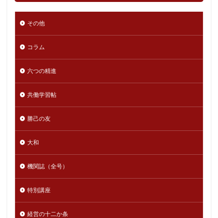
その他
コラム
六つの精進
共働学習帖
勝己の友
大和
機関誌（全号）
特別講座
経営の十二か条