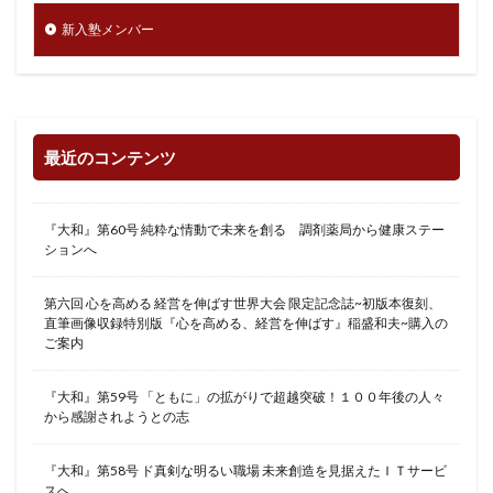
新入塾メンバー
最近のコンテンツ
『大和』第60号 純粋な情動で未来を創る 調剤薬局から健康ステー
ションへ
第六回 心を高める 経営を伸ばす世界大会 限定記念誌~初版本復刻、
直筆画像収録特別版『心を高める、経営を伸ばす』稲盛和夫~購入の
ご案内
『大和』第59号 「ともに」の拡がりで超越突破！１００年後の人々
から感謝されようとの志
『大和』第58号 ド真剣な明るい職場 未来創造を見据えたＩＴサービ
スへ