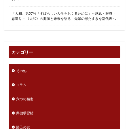
『大和』第57号「すばらしい人生をおくるために」～感恩・報恩・
恩送り～ 《大和》の淵源と未来を語る 先輩の襷たすきを新代表へ
カテゴリー
その他
コラム
六つの精進
共働学習帖
勝己の友