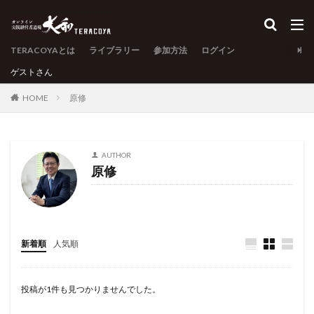
TERACOYAとは
ライブラリー
参加方法
ログイン
ゲスト
さん
HOME
原修
AUTHOR
原修
新着順
人気順
投稿が1件も見つかりませんでした。