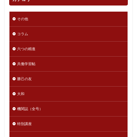
その他
コラム
六つの精進
共働学習帖
勝己の友
大和
機関誌（全号）
特別講座