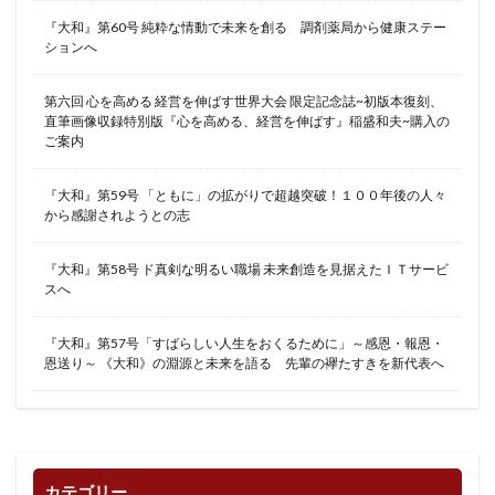
『大和』第60号 純粋な情動で未来を創る 調剤薬局から健康ステー
ションへ
第六回 心を高める 経営を伸ばす世界大会 限定記念誌~初版本復刻、
直筆画像収録特別版『心を高める、経営を伸ばす』稲盛和夫~購入の
ご案内
『大和』第59号 「ともに」の拡がりで超越突破！１００年後の人々
から感謝されようとの志
『大和』第58号 ド真剣な明るい職場 未来創造を見据えたＩＴサービ
スへ
『大和』第57号「すばらしい人生をおくるために」～感恩・報恩・
恩送り～ 《大和》の淵源と未来を語る 先輩の襷たすきを新代表へ
カテゴリー