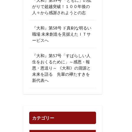
『大和』第59号 「ともに」の拡
がりで超越突破！１００年後の
人々から感謝されようとの志
『大和』第58号 ド真剣な明るい
職場 未来創造を見据えたＩＴサ
ービスへ
『大和』第57号「すばらしい人
生をおくるために」～感恩・報
恩・恩送り～ 《大和》の淵源と
未来を語る 先輩の襷たすきを
新代表へ
カテゴリー