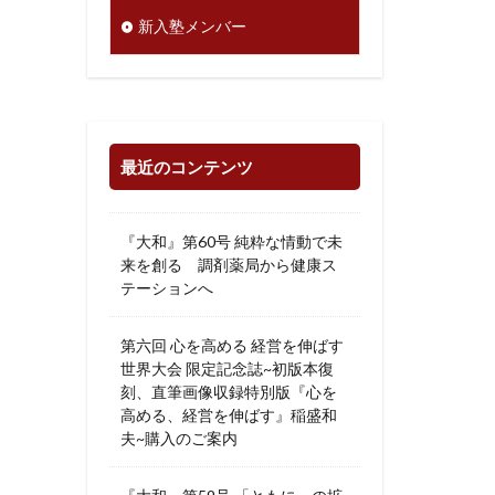
新入塾メンバー
最近のコンテンツ
『大和』第60号 純粋な情動で未
来を創る 調剤薬局から健康ス
テーションへ
第六回 心を高める 経営を伸ばす
世界大会 限定記念誌~初版本復
刻、直筆画像収録特別版『心を
高める、経営を伸ばす』稲盛和
夫~購入のご案内