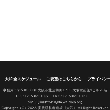
大和 全スケジュール
ご要望はこちらから
プライバシ
事務局：〒530-0001 大阪市北区梅田1-1-3 大阪駅前第3ビル28階
TEL：06-6341-1092 FAX：06-6341-1093
MAIL: jimukyoku@daiwa-dojo.org
Copyright（C）2022. 実践経営者道場《大和》 All Right Reserved