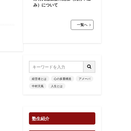
み）について
一覧へ
経営者とは
心の多重構造
アメーバ
中村天風
人生とは
塾生紹介