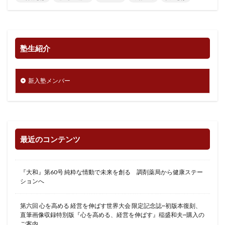
塾生紹介
新入塾メンバー
最近のコンテンツ
『大和』第60号 純粋な情動で未来を創る 調剤薬局から健康ステー
ションへ
第六回 心を高める 経営を伸ばす世界大会 限定記念誌~初版本復刻、
直筆画像収録特別版『心を高める、経営を伸ばす』稲盛和夫~購入の
ご案内