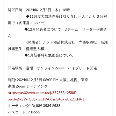
開催日時：
2024
年12月5日（木）
18
時～
◆11月度大慾清浄受け取り直し 一人当たり３分程
度で（各運営メンバー）
■
◆12月発表者について Dチーム リーダー伊東さ
ん
■
《発表者》ナント種苗株式会社 専務取締役 高瀬
雅庸塾生（盛経塾大和）
■
◆1月新春特別勉強会について
■
開催場所：道場・オンラインZoom ハイブリット開催
時刻: 2024年12月5日 06:00 PM 大阪、札幌、東京
参加 Zoom ミーティング
https://us02web.zoom.us/j/88935342588?
pwd=ZREWtGvbgGCF9AXnaG4ukwbvzCcFl4.1
ミーティング ID: 889 3534 2588
パスコード: 736555