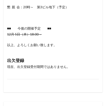
懇 親 会：20時～ 第3ビル地下（予定）
■■
今後の開催予定
■■
12
月
5
日（木）
18:00
～
以上、よろしくお願い致します。
出欠登録
現在、出欠登録受付期間ではありません。