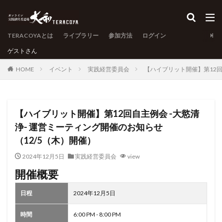
TERACOYAとは
ライブラリー
参加方法
ログイン
ゲスト
さん
HOME
イベント
実践経営委員会
【ハイブリット開催】第12回
【ハイブリット開催】第12回自主例会 -大慾清
浄- 運営ミーティング開催のお知らせ
（12/5（木）開催）
2024年12月5日
実践経営委員会
view
開催概要
日程
2024年12月5日
時間
6:00 PM - 8:00 PM