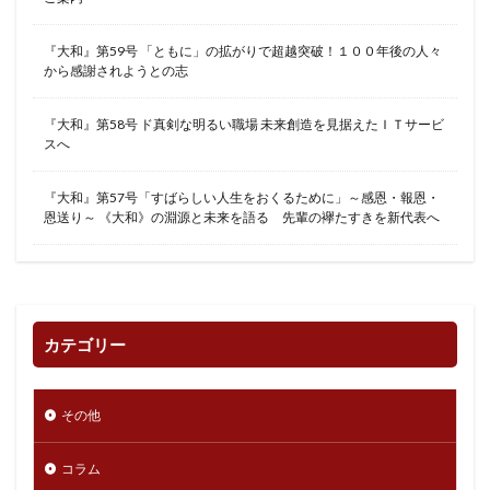
『大和』第59号 「ともに」の拡がりで超越突破！１００年後の人々
から感謝されようとの志
『大和』第58号 ド真剣な明るい職場 未来創造を見据えたＩＴサービ
スへ
『大和』第57号「すばらしい人生をおくるために」～感恩・報恩・
恩送り～ 《大和》の淵源と未来を語る 先輩の襷たすきを新代表へ
カテゴリー
その他
コラム