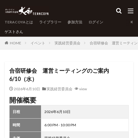
TERACOYAとは
ライブラリー
参加方法
ログイン
ゲスト
さん
HOME
イベント
実践経営委員会
合宿研修会 運営ミーティング
合宿研修会 運営ミーティングのご案内
6/10（水）
2026年6月10日
実践経営委員会
view
開催概要
日程
2026年6月10日
時間
6:00 PM - 10:00 PM