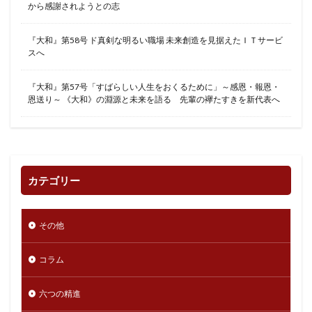
から感謝されようとの志
『大和』第58号 ド真剣な明るい職場 未来創造を見据えたＩＴサービ
スへ
『大和』第57号「すばらしい人生をおくるために」～感恩・報恩・
恩送り～ 《大和》の淵源と未来を語る 先輩の襷たすきを新代表へ
カテゴリー
その他
コラム
六つの精進