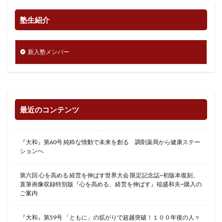
塾生紹介
新入塾メンバー
最近のコンテンツ
『大和』第60号 純粋な情動で未来を創る 調剤薬局から健康ステー
ションへ
第六回 心を高める 経営を伸ばす世界大会 限定記念誌~初版本復刻、
直筆画像収録特別版『心を高める、経営を伸ばす』稲盛和夫~購入の
ご案内
『大和』第59号 「ともに」の拡がりで超越突破！１００年後の人々