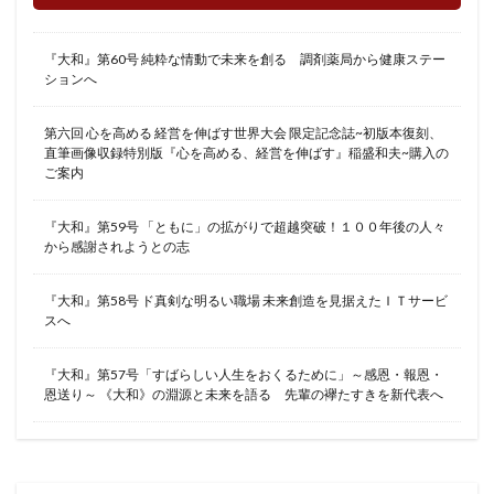
『大和』第60号 純粋な情動で未来を創る 調剤薬局から健康ステー
ションへ
第六回 心を高める 経営を伸ばす世界大会 限定記念誌~初版本復刻、
直筆画像収録特別版『心を高める、経営を伸ばす』稲盛和夫~購入の
ご案内
『大和』第59号 「ともに」の拡がりで超越突破！１００年後の人々
から感謝されようとの志
『大和』第58号 ド真剣な明るい職場 未来創造を見据えたＩＴサービ
スへ
『大和』第57号「すばらしい人生をおくるために」～感恩・報恩・
恩送り～ 《大和》の淵源と未来を語る 先輩の襷たすきを新代表へ