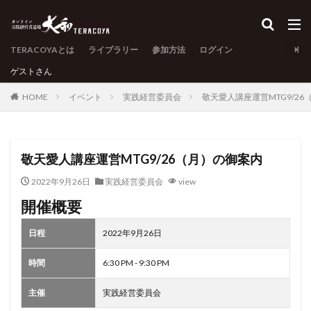
TERACOYAとは
ライブラリー
参加方法
ログイン
ゲスト
さん
HOME
イベント
実践経営委員会
敬天愛人講座運営MTG9/2
敬天愛人講座運営MTG9/26（月）の御案内
2022年9月26日
実践経営委員会
view
開催概要
日程
2022年9月26日
時間
6:30 PM - 9:30 PM
主催
実践経営委員会