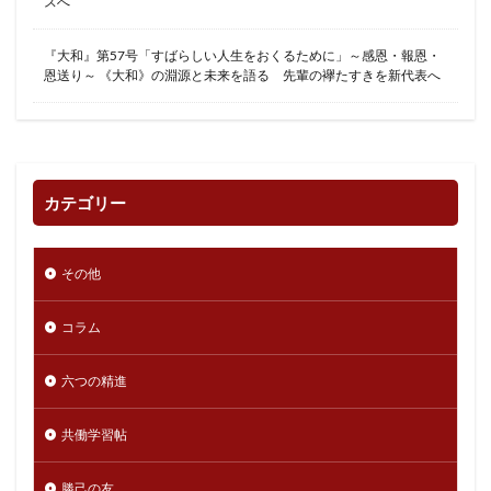
スへ
『大和』第57号「すばらしい人生をおくるために」～感恩・報恩・
恩送り～ 《大和》の淵源と未来を語る 先輩の襷たすきを新代表へ
カテゴリー
その他
コラム
六つの精進
共働学習帖
勝己の友