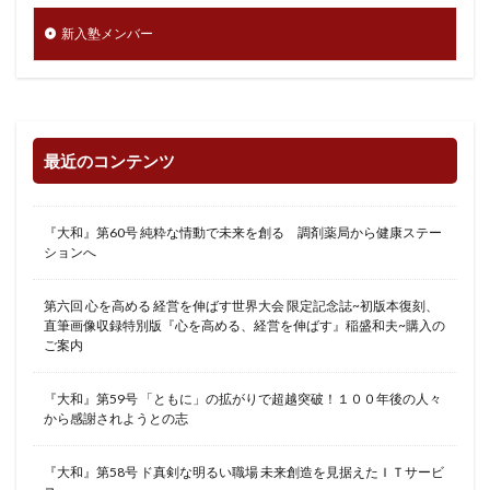
新入塾メンバー
最近のコンテンツ
『大和』第60号 純粋な情動で未来を創る 調剤薬局から健康ステー
ションへ
第六回 心を高める 経営を伸ばす世界大会 限定記念誌~初版本復刻、
直筆画像収録特別版『心を高める、経営を伸ばす』稲盛和夫~購入の
ご案内
『大和』第59号 「ともに」の拡がりで超越突破！１００年後の人々
から感謝されようとの志
『大和』第58号 ド真剣な明るい職場 未来創造を見据えたＩＴサービ