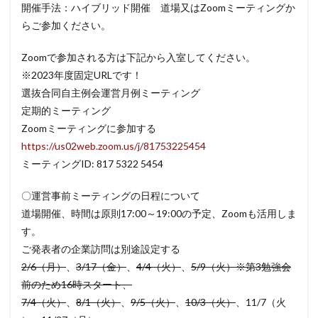
開催手法：ハイブリッド開催 道場又はZoomミーティングか
らご参加ください。
Zoomで参加される方は下記から入室してください。
※2023年度固定URLです！
選抜合同自主例会運営月例ミーティング
定期的ミーティング
Zoomミーティングに参加する
https://us02web.zoom.us/j/81753225454
ミーティングID: 817 5322 5454
〇運営事前ミーティングの日程について
道場開催、時間は原則17:00～19:00の予定、Zoomも活用しま
す。
ご発表者の企業訪問は別途設定する
2/6（月）
、
3/17（金）
、
4/4（火）
、
5/9（火）※第3勉強会
前のため16時スタート、
7/4（火）
、
8/1（火）
、
9/5（火）
、
10/3（火）
、11/7（火