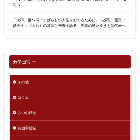
スへ
『大和』第57号「すばらしい人生をおくるために」～感恩・報恩・
恩送り～ 《大和》の淵源と未来を語る 先輩の襷たすきを新代表へ
カテゴリー
その他
コラム
六つの精進
共働学習帖