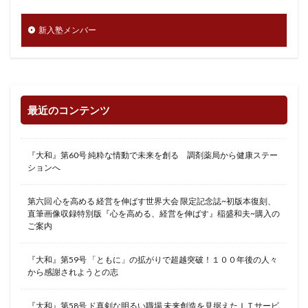
新入塾メンバー
最近のコンテンツ
『大和』第60号 純粋な情動で未来を創る 調剤薬局から健康ステー
ションへ
第六回 心を高める 経営を伸ばす世界大会 限定記念誌~初版本復刻、
直筆画像収録特別版『心を高める、経営を伸ばす』稲盛和夫~購入の
ご案内
『大和』第59号 「ともに」の拡がりで超越突破！１００年後の人々
から感謝されようとの志
『大和』第58号 ド真剣な明るい職場 未来創造を見据えたＩＴサービ