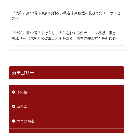
『大和』第58号 ド真剣な明るい職場 未来創造を見据えたＩＴサービ
スへ
『大和』第57号「すばらしい人生をおくるために」～感恩・報恩・
恩送り～ 《大和》の淵源と未来を語る 先輩の襷たすきを新代表へ
カテゴリー
その他
コラム
六つの精進