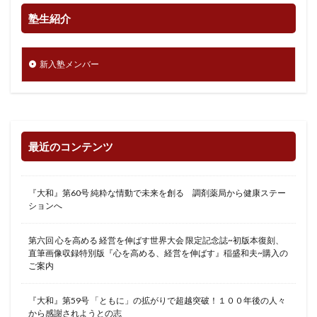
塾生紹介
新入塾メンバー
最近のコンテンツ
『大和』第60号 純粋な情動で未来を創る 調剤薬局から健康ステー
ションへ
第六回 心を高める 経営を伸ばす世界大会 限定記念誌~初版本復刻、
直筆画像収録特別版『心を高める、経営を伸ばす』稲盛和夫~購入の
ご案内
『大和』第59号 「ともに」の拡がりで超越突破！１００年後の人々
から感謝されようとの志