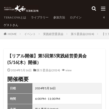
TERACOYAとは
ライブラリー
参加方法
ログイン
ゲスト
さん
HOME
イベント
実践経営委員会
第５委員会(2024)
【リ
【リアル開催】第5回第5実践経営委員会
(5/16(木）開催）
2024年5月16日
第５委員会(2024)
view
開催概要
日程
2024年5月16日
時間
6:00 PM - 11:00 PM