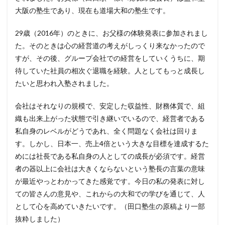
大阪の塾生であり、現在も道場大和の塾生です。
29歳（2016年）のときに、お父様の体験発表に参加されまし
た。そのときは心の経営道の考えがしっくり来なかったので
すが、その後、グループ会社での経営をしていくうちに、期
待していた社員の相次ぐ退職を経験。人としてもっと成長し
たいと思われ入塾されました。
会社はそれなりの規模で、安定した収益性、財務体質で、組
織も出来上がった状態で引き継いでいるので、経営者である
私自身のレベルがどうであれ、全く問題なく会社は回りま
す。しかし、日本一、売上4倍という大きな目標を達成するた
めには社長である私自身の人としての成長が必須です。経営
者の器以上に会社は大きくならないという塾長の言葉の意味
が最近やっとわかってきた感覚です。今日の私の発表に対し
ての皆さんの意見や、これからの大和での学びを通じて、人
として心を高めていきたいです。（田口塾生の原稿より一部
抜粋しました）