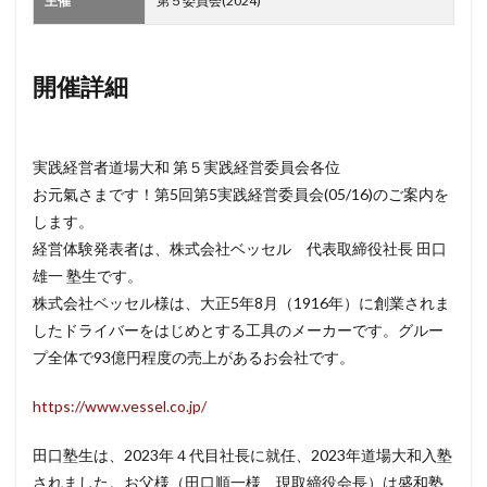
主催
第５委員会(2024)
開催詳細
実践経営者道場大和 第５実践経営委員会各位
お元氣さまです！第5回第5実践経営委員会(05/16)のご案内を
します。
経営体験発表者は、株式会社ベッセル 代表取締役社長 田口
雄一 塾生です。
株式会社ベッセル様は、大正5年8月（1916年）に創業されま
したドライバーをはじめとする工具のメーカーです。グルー
プ全体で93億円程度の売上があるお会社です。
https://www.vessel.co.jp/
田口塾生は、2023年４代目社長に就任、2023年道場大和入塾
されました。お父様（田口順一様、現取締役会長）は盛和塾