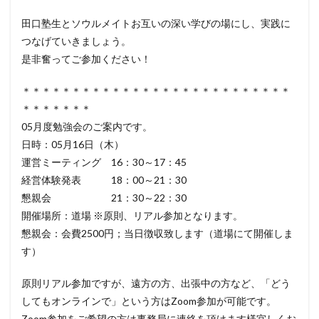
田口塾生とソウルメイトお互いの深い学びの場にし、実践に
つなげていきましょう。
是非奮ってご参加ください！
＊＊＊＊＊＊＊＊＊＊＊＊＊＊＊＊＊＊＊＊＊＊＊＊＊＊＊
＊＊＊＊＊＊＊
05月度勉強会のご案内です。
日時：05月16日（木）
運営ミーティング 16：30～17：45
経営体験発表 18：00～21：30
懇親会 21：30～22：30
開催場所：道場 ※原則、リアル参加となります。
懇親会：会費2500円；当日徴収致します（道場にて開催しま
す）
原則リアル参加ですが、遠方の方、出張中の方など、「どう
してもオンラインで」という方はZoom参加が可能です。
Zoom参加をご希望の方は事務局に連絡を頂けます様宜しくお