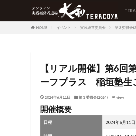
TER
HOME
イベント
実践経営委員会
第３委員会(20
【リアル開催】第6回第3
ーフプラス 稲垣塾生
2024年6月11日
第３委員会(2024)
view
開催概要
日程
2024年6月11日