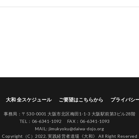
大和 全スケジュール
ご要望はこちらから
プライバシ
事務局：〒530-0001 大阪市北区梅田1-1-3 大阪駅前第3ビル28階
TEL：06-6341-1092 FAX：06-6341-1093
MAIL: jimukyoku@daiwa-dojo.org
Copyright（C）2022. 実践経営者道場《大和》 All Right Reserved