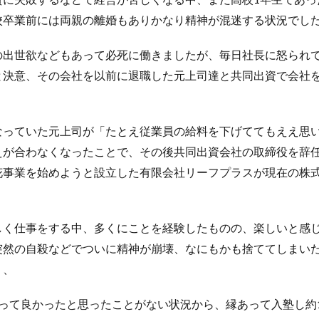
校卒業前には両親の離婚もありかなり精神が混迷する状況でし
の出世欲などもあって必死に働きましたが、毎日社長に怒られ
と決意、その会社を以前に退職した元上司達と共同出資で会社
なっていた元上司が「たとえ従業員の給料を下げててもええ思
えが合わなくなったことで、その後共同出資会社の取締役を辞
花事業を始めようと設立した有限会社リーフプラスが現在の株
しく仕事をする中、多くにことを経験したものの、楽しいと感
突然の自殺などでついに精神が崩壊、なにもかも捨ててしまい
。、
って良かったと思ったことがない状況から、縁あって入塾し約