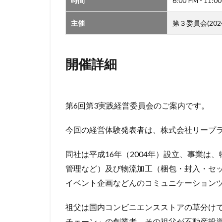
時間
6:00 PM - 11:0
主催
第３委員会(2024
開催詳細
第6回第3実践経営委員会のご案内です。
今回の経営体験発表者は、株式会社リープ
同社は平成16年（2004年）設立、事業
管理など）及び物流加工（梱包・封入・セ
イベント企画などんのコミュニケーション
祖父は国内コンビニエンスストアの草分けで
チェーン」の創業者、その祖父が不動産投