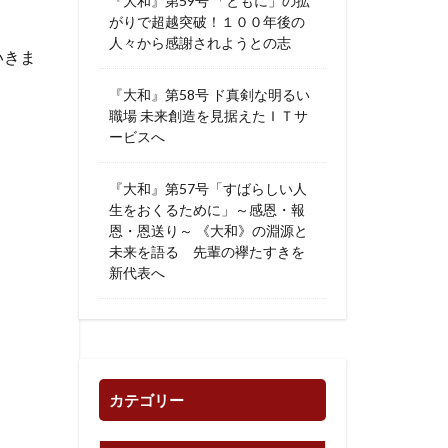
『大和』第59号 「ともに」の拡
がりで超越突破！１００年後の
人々から感謝されようとの志
いきま
『大和』第58号 ド真剣な明るい
職場 未来創造を見据えたＩＴサ
ービスへ
『大和』第57号「すばらしい人
生をおくるために」～感恩・報
恩・恩送り～ 《大和》の淵源と
未来を語る 先輩の襷たすきを
新代表へ
カテゴリー