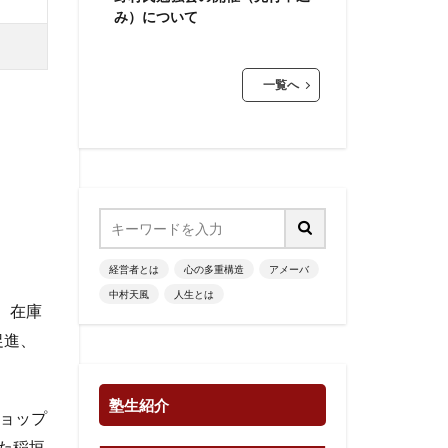
み）について
一覧へ
経営者とは
心の多重構造
アメーバ
中村天風
人生とは
、在庫
促進、
塾生紹介
ショップ
た稲垣