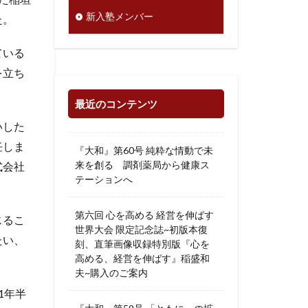
新入塾メンバー
た。
ている
を立ち
最近のコンテンツ
いした
任しま
『大和』第60号 純粋な情動で未
来を創る 調剤薬局から健康ス
式会社
テーションへ
第六回 心を高める 経営を伸ばす
じるこ
世界大会 限定記念誌~初版本復
たい、
刻、直筆画像収録特別版『心を
高める、経営を伸ばす』稲盛和
夫~購入のご案内
1年半