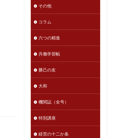
その他
コラム
六つの精進
共働学習帖
勝己の友
大和
機関誌（全号）
特別講座
経営の十二か条