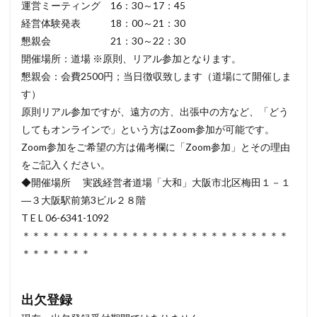
運営ミーティング 16：30～17：45
経営体験発表 18：00～21：30
懇親会 21：30～22：30
開催場所：道場 ※原則、リアル参加となります。
懇親会：会費2500円；当日徴収致します（道場にて開催しま
す）
原則リアル参加ですが、遠方の方、出張中の方など、「どう
してもオンラインで」という方はZoom参加が可能です。
Zoom参加をご希望の方は備考欄に「Zoom参加」とその理由
をご記入ください。
◆開催場所 実践経営者道場「大和」大阪市北区梅田１－１
―３大阪駅前第3ビル２８階
T E L 06-6341-1092
＊＊＊＊＊＊＊＊＊＊＊＊＊＊＊＊＊＊＊＊＊＊＊＊＊＊＊
＊＊＊＊＊＊＊
出欠登録