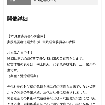
主催
第５委員会(2024)
開催詳細
【12月度委員会の御案内】
実践経営者道場大和 第5実践経営委員会の皆様
お元氣さまです！
第12回第5実践経営委員会(12/12)のご案内をします。
経営体験発表者は ㈱土田組 代表取締役社長 土田俊介塾
生です。
（業種：港湾運送業）
先代社長のお父様の急逝を機に何の準備も出来ていない状態
からの突然の事業承継、三代目社長に就任されました。
労働組合との折衝や業績改善など様々な困難な問題に取り組
まれる中、内畑谷委員長とのご縁で大和との出逢いがありま