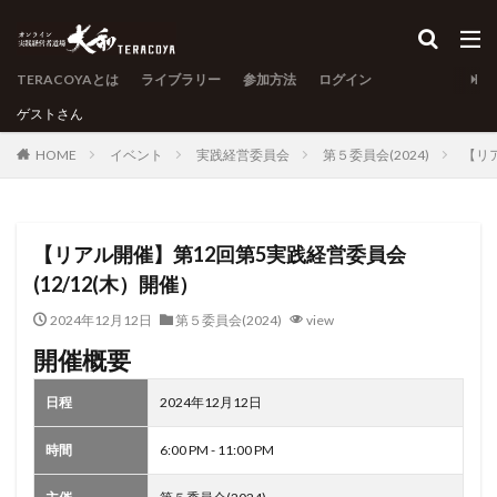
TERACOYAとは
ライブラリー
参加方法
ログイン
ゲスト
さん
HOME
イベント
実践経営委員会
第５委員会(2024)
【リア
【リアル開催】第12回第5実践経営委員会
(12/12(木）開催）
2024年12月12日
第５委員会(2024)
view
開催概要
日程
2024年12月12日
時間
6:00 PM - 11:00 PM