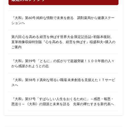
『大和』第60号 純粋な情動で未来を創る 調剤薬局から健康ステー
ションへ
第六回 心を高める 経営を伸ばす世界大会 限定記念誌~初版本復刻、
直筆画像収録特別版『心を高める、経営を伸ばす』稲盛和夫~購入の
ご案内
『大和』第59号 「ともに」の拡がりで超越突破！１００年後の人々
から感謝されようとの志
『大和』第58号 ド真剣な明るい職場 未来創造を見据えたＩＴサービ
スへ
『大和』第57号「すばらしい人生をおくるために」～感恩・報恩・
恩送り～ 《大和》の淵源と未来を語る 先輩の襷たすきを新代表へ